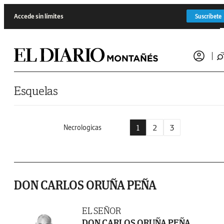
Saltar al contenido
Accede sin límites
Suscríbete
Esquelas
1
2
3
Necrologicas
DON CARLOS ORUÑA PEÑA
EL SEÑOR
DON CARLOS ORUÑA PEÑA