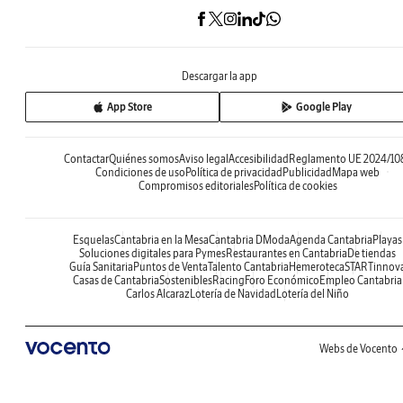
Descargar la app
App Store
Google Play
Contactar
Quiénes somos
Aviso legal
Accesibilidad
Reglamento UE 2024/10
Condiciones de uso
Política de privacidad
Publicidad
Mapa web
Compromisos editoriales
Política de cookies
Esquelas
Cantabria en la Mesa
Cantabria DModa
Agenda Cantabria
Playas
Soluciones digitales para Pymes
Restaurantes en Cantabria
De tiendas
Guía Sanitaria
Puntos de Venta
Talento Cantabria
Hemeroteca
STARTinnov
Casas de Cantabria
Sostenibles
Racing
Foro Económico
Empleo Cantabria
Carlos Alcaraz
Lotería de Navidad
Lotería del Niño
Webs de Vocento