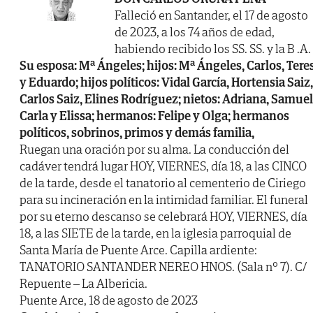
Falleció en Santander, el 17 de agosto
de 2023, a los 74 años de edad,
habiendo recibido los SS. SS. y la B .A.
Su esposa: Mª Ángeles; hijos: Mª Ángeles, Carlos, Tere
y Eduardo; hijos políticos: Vidal García, Hortensia Saiz,
Carlos Saiz, Elines Rodríguez; nietos: Adriana, Samuel
Carla y Elissa; hermanos: Felipe y Olga; hermanos
políticos, sobrinos, primos y demás familia,
Ruegan una oración por su alma. La conducción del
cadáver tendrá lugar HOY, VIERNES, día 18, a las CINCO
de la tarde, desde el tanatorio al cementerio de Ciriego
para su incineración en la intimidad familiar. El funeral
por su eterno descanso se celebrará HOY, VIERNES, día
18, a las SIETE de la tarde, en la iglesia parroquial de
Santa María de Puente Arce. Capilla ardiente:
TANATORIO SANTANDER NEREO HNOS. (Sala nº 7). C/
Repuente – La Albericia.
Puente Arce, 18 de agosto de 2023