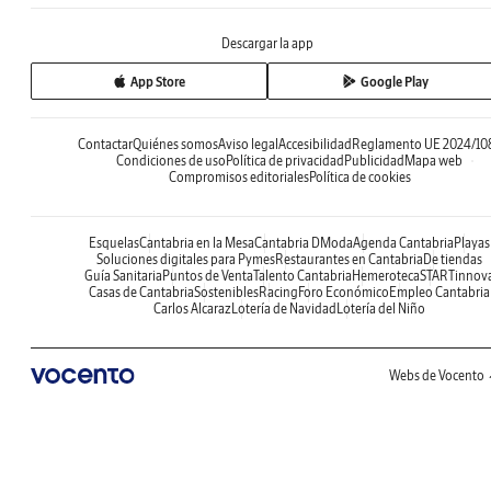
Descargar la app
App Store
Google Play
Contactar
Quiénes somos
Aviso legal
Accesibilidad
Reglamento UE 2024/10
Condiciones de uso
Política de privacidad
Publicidad
Mapa web
Compromisos editoriales
Política de cookies
Esquelas
Cantabria en la Mesa
Cantabria DModa
Agenda Cantabria
Playas
Soluciones digitales para Pymes
Restaurantes en Cantabria
De tiendas
Guía Sanitaria
Puntos de Venta
Talento Cantabria
Hemeroteca
STARTinnov
Casas de Cantabria
Sostenibles
Racing
Foro Económico
Empleo Cantabria
Carlos Alcaraz
Lotería de Navidad
Lotería del Niño
Webs de Vocento