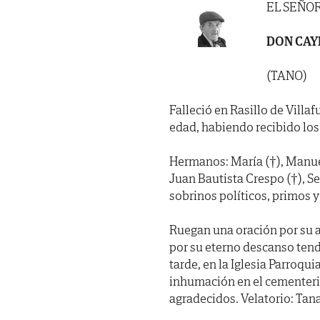
EL SEÑO
DON CAY
(TANO)
Falleció en Rasillo de Villaf
edad, habiendo recibido los
Hermanos: María (†), Manuel 
Juan Bautista Crespo (†), Se
sobrinos políticos, primos 
Ruegan una oración por su 
por su eterno descanso tend
tarde, en la Iglesia Parroqui
inhumación en el cementerio
agradecidos. Velatorio: Tan