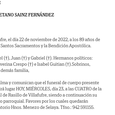
R
ETANO SAINZ FERNÁNDEZ
ufre, el día 22 de noviembre de 2022, a los 89 años de
 Santos Sacramentos y la Bendición Apostólica.
(†), Juan (†) y Gabriel (†). Hermanos políticos:
verina Crespo (†) e Isabel Guitian (†).Sobrinos,
y demás familia,
alma y comunican que el funeral de cuerpo presente
rá lugar HOY, MIÉRCOLES, día 23, a las CUATRO de la
al de Rasillo de Villafufre, siendo a continuación su
 parroquial. Favores por los cuales quedarán
atorio Hnos. Menezo de Selaya. Tfno.: 942 591155.