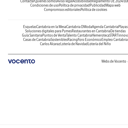
Contactar
Quiénes somos
Aviso legal
Accesibilidad
Reglamento UE 2024/10
Condiciones de uso
Política de privacidad
Publicidad
Mapa web
Compromisos editoriales
Política de cookies
Esquelas
Cantabria en la Mesa
Cantabria DModa
Agenda Cantabria
Playas
Soluciones digitales para Pymes
Restaurantes en Cantabria
De tiendas
Guía Sanitaria
Puntos de Venta
Talento Cantabria
Hemeroteca
STARTinnov
Casas de Cantabria
Sostenibles
Racing
Foro Económico
Empleo Cantabria
Carlos Alcaraz
Lotería de Navidad
Lotería del Niño
Webs de Vocento