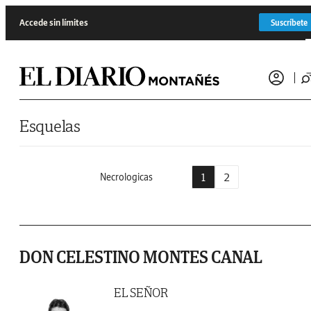
Saltar al contenido
Accede sin límites
Suscríbete
Esquelas
1
2
Necrologicas
DON CELESTINO MONTES CANAL
EL SEÑOR