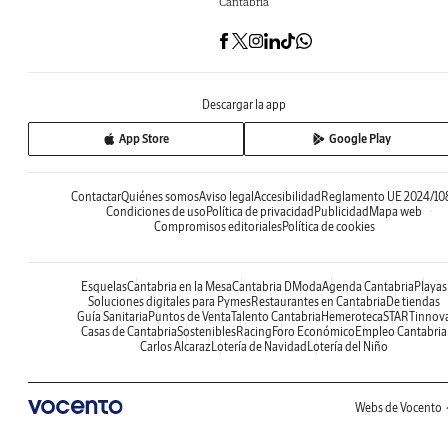
Cantabria
Descargar la app
App Store
Google Play
Contactar
Quiénes somos
Aviso legal
Accesibilidad
Reglamento UE 2024/10
Condiciones de uso
Política de privacidad
Publicidad
Mapa web
Compromisos editoriales
Política de cookies
Esquelas
Cantabria en la Mesa
Cantabria DModa
Agenda Cantabria
Playas
Soluciones digitales para Pymes
Restaurantes en Cantabria
De tiendas
Guía Sanitaria
Puntos de Venta
Talento Cantabria
Hemeroteca
STARTinnov
Casas de Cantabria
Sostenibles
Racing
Foro Económico
Empleo Cantabria
Carlos Alcaraz
Lotería de Navidad
Lotería del Niño
Webs de Vocento