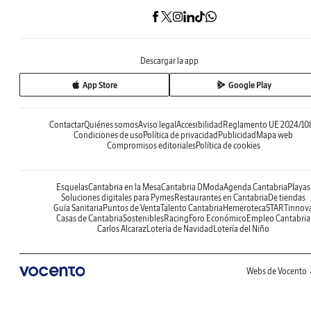
Descargar la app
App Store
Google Play
Contactar
Quiénes somos
Aviso legal
Accesibilidad
Reglamento UE 2024/10
Condiciones de uso
Política de privacidad
Publicidad
Mapa web
Compromisos editoriales
Política de cookies
Esquelas
Cantabria en la Mesa
Cantabria DModa
Agenda Cantabria
Playas
Soluciones digitales para Pymes
Restaurantes en Cantabria
De tiendas
Guía Sanitaria
Puntos de Venta
Talento Cantabria
Hemeroteca
STARTinnov
Casas de Cantabria
Sostenibles
Racing
Foro Económico
Empleo Cantabria
Carlos Alcaraz
Lotería de Navidad
Lotería del Niño
Webs de Vocento