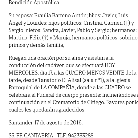
Bendición Apostólica.
Su esposa: Braulia Barreno Antón; hijos: Javier, Luis
Ángel y Lourdes; hijos políticos: Cristina, Carmen (†) y
Sergio; nietos: Sandra, Javier, Pablo y Sergio; hermanos:
Martina, Félix (†) y Maruja; hermanos políticos, sobrino
primos y demás familia,
Ruegan una oración por su alma y asistan a la
conducción del cadáver, que se efectuará HOY
MIÉRCOLES, día 17, a las CUATRO MENOS VEINTE de la
tarde, desde Tanatorio El Alisal (sala nº1), a la Iglesia
Parroquial de LA COMPAÑÍA, donde a las CUATRO se
celebrará el Funeral de cuerpo presente; Incinerándose 
continuación en el Crematorio de Ciriego. Favores por l
cuales les quedarán agradecidos.
Santander, 17 de agosto de 2016.
SS. FF. CANTABRIA - TLF: 942333288