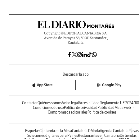
Copyright © EDITORIAL CANTABRIA S.A.
Avenida de Parayas 38, 39011 Santander ,
Cantabria
Descargar la app
App Store
Google Play
Contactar
Quiénes somos
Aviso legal
Accesibilidad
Reglamento UE 2024/10
Condiciones de uso
Política de privacidad
Publicidad
Mapa web
Compromisos editoriales
Política de cookies
Esquelas
Cantabria en la Mesa
Cantabria DModa
Agenda Cantabria
Playas
Soluciones digitales para Pymes
Restaurantes en Cantabria
De tiendas