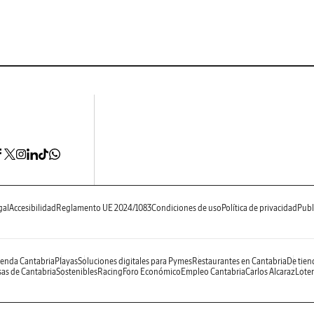
gal
Accesibilidad
Reglamento UE 2024/1083
Condiciones de uso
Política de privacidad
Publ
enda Cantabria
Playas
Soluciones digitales para Pymes
Restaurantes en Cantabria
De tien
as de Cantabria
Sostenibles
Racing
Foro Económico
Empleo Cantabria
Carlos Alcaraz
Loter