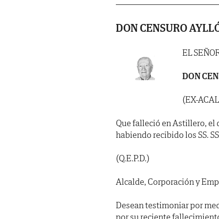
DON CENSURO AYLL
EL SEÑO
DON CEN
(EX-ACA
Que falleció en Astillero, el
habiendo recibido los SS. SS. 
(Q.E.P.D.)
Alcalde, Corporación y Emp
Desean testimoniar por med
por su reciente fallecimient