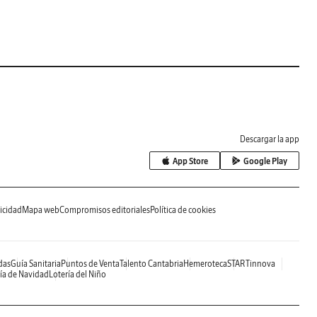
Descargar la app
App Store
Google Play
icidad
Mapa web
Compromisos editoriales
Política de cookies
das
Guía Sanitaria
Puntos de Venta
Talento Cantabria
Hemeroteca
STARTinnova
ía de Navidad
Lotería del Niño