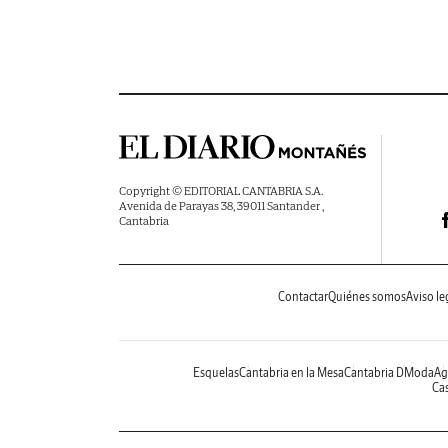
Copyright © EDITORIAL CANTABRIA S.A.
Avenida de Parayas 38, 39011 Santander ,
Cantabria
Contactar
Quiénes somos
Aviso le
Esquelas
Cantabria en la Mesa
Cantabria DModa
Ag
Cas