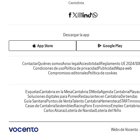
Cantabria
Descargar la app
App Store
Google Play
Contactar
Quiénes somos
Aviso legal
Accesibilidad
Reglamento UE 2024/10
Condiciones de uso
Política de privacidad
Publicidad
Mapa web
Compromisos editoriales
Política de cookies
Esquelas
Cantabria en la Mesa
Cantabria DModa
Agenda Cantabria
Playas
Soluciones digitales para Pymes
Restaurantes en Cantabria
De tiendas
Guía Sanitaria
Puntos de Venta
Talento Cantabria
Hemeroteca
STARTinnov
Casas de Cantabria
Sostenibles
Racing
Foro Económico
Empleo Cantabria
Carlos Alcaraz
Lotería de Navidad
Lotería del Niño
Webs de Vocento