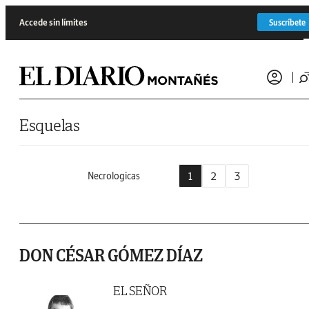
Saltar al contenido
Accede sin límites
Suscríbete
Esquelas
1
2
3
Necrologicas
DON CÉSAR GÓMEZ DÍAZ
EL SEÑOR