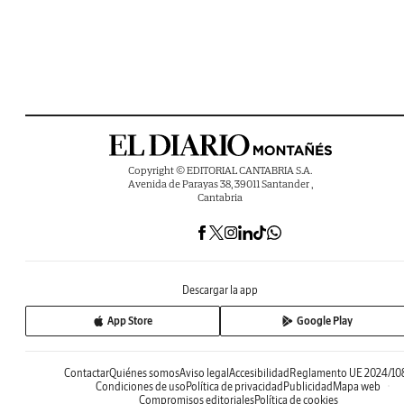
Copyright © EDITORIAL CANTABRIA S.A.
Avenida de Parayas 38, 39011 Santander ,
Cantabria
Descargar la app
App Store
Google Play
Contactar
Quiénes somos
Aviso legal
Accesibilidad
Reglamento UE 2024/10
Condiciones de uso
Política de privacidad
Publicidad
Mapa web
Compromisos editoriales
Política de cookies