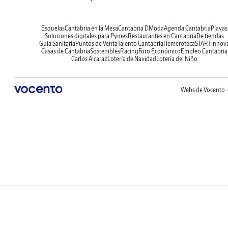
Esquelas
Cantabria en la Mesa
Cantabria DModa
Agenda Cantabria
Playas
Soluciones digitales para Pymes
Restaurantes en Cantabria
De tiendas
Guía Sanitaria
Puntos de Venta
Talento Cantabria
Hemeroteca
STARTinnov
Casas de Cantabria
Sostenibles
Racing
Foro Económico
Empleo Cantabria
Carlos Alcaraz
Lotería de Navidad
Lotería del Niño
Webs de Vocento