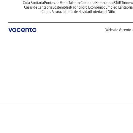
Guía Sanitaria
Puntos de Venta
Talento Cantabria
Hemeroteca
STARTinnov
Casas de Cantabria
Sostenibles
Racing
Foro Económico
Empleo Cantabria
Carlos Alcaraz
Lotería de Navidad
Lotería del Niño
Webs de Vocento