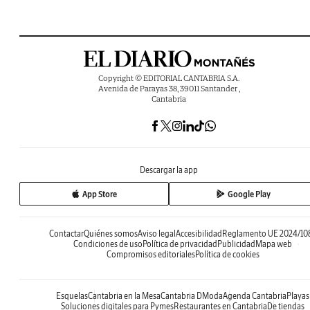
Copyright © EDITORIAL CANTABRIA S.A.
Avenida de Parayas 38, 39011 Santander ,
Cantabria
Descargar la app
App Store
Google Play
Contactar
Quiénes somos
Aviso legal
Accesibilidad
Reglamento UE 2024/10
Condiciones de uso
Política de privacidad
Publicidad
Mapa web
Compromisos editoriales
Política de cookies
Esquelas
Cantabria en la Mesa
Cantabria DModa
Agenda Cantabria
Playas
Soluciones digitales para Pymes
Restaurantes en Cantabria
De tiendas