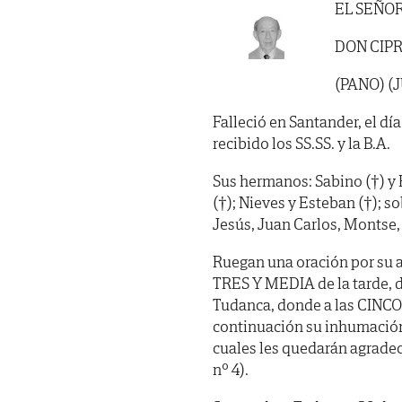
EL SEÑO
DON CIP
(PANO) (
Falleció en Santander, el dí
recibido los SS.SS. y la B.A.
Sus hermanos: Sabino (†) y F
(†); Nieves y Esteban (†); s
Jesús, Juan Carlos, Montse, 
Ruegan una oración por su a
TRES Y MEDIA de la tarde, de
Tudanca, donde a las CINCO, 
continuación su inhumación 
cuales les quedarán agrade
nº 4).