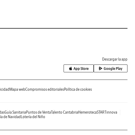
Descargar la app
App Store
Google Play
icidad
Mapa web
Compromisos editoriales
Política de cookies
das
Guía Sanitaria
Puntos de Venta
Talento Cantabria
Hemeroteca
STARTinnova
ía de Navidad
Lotería del Niño