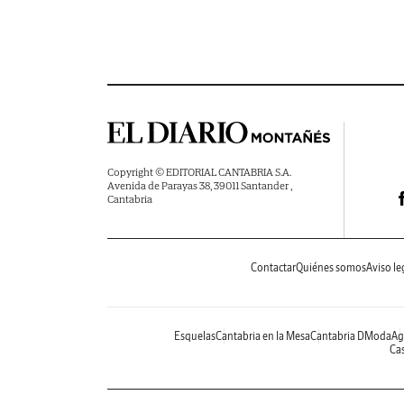
Copyright © EDITORIAL CANTABRIA S.A.
Avenida de Parayas 38, 39011 Santander ,
Cantabria
Contactar
Quiénes somos
Aviso le
Esquelas
Cantabria en la Mesa
Cantabria DModa
Ag
Cas