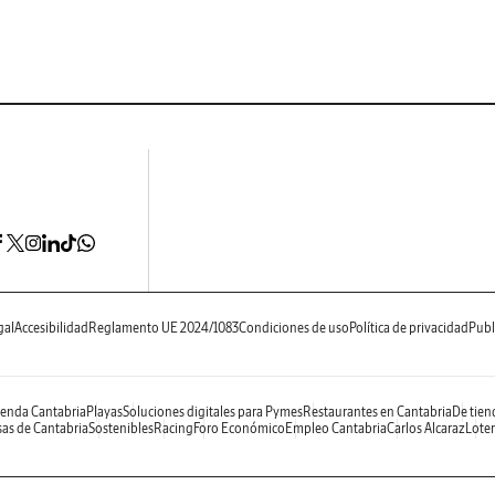
gal
Accesibilidad
Reglamento UE 2024/1083
Condiciones de uso
Política de privacidad
Publ
enda Cantabria
Playas
Soluciones digitales para Pymes
Restaurantes en Cantabria
De tien
as de Cantabria
Sostenibles
Racing
Foro Económico
Empleo Cantabria
Carlos Alcaraz
Loter