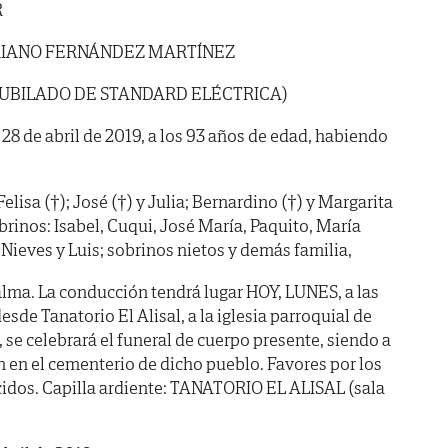
R
RIANO FERNÁNDEZ MARTÍNEZ
JUBILADO DE STANDARD ELÉCTRICA)
a 28 de abril de 2019, a los 93 años de edad, habiendo
elisa (†); José (†) y Julia; Bernardino (†) y Margarita
obrinos: Isabel, Cuqui, José María, Paquito, María
Nieves y Luis; sobrinos nietos y demás familia,
lma. La conducción tendrá lugar HOY, LUNES, a las
sde Tanatorio El Alisal, a la iglesia parroquial de
se celebrará el funeral de cuerpo presente, siendo a
en el cementerio de dicho pueblo. Favores por los
cidos. Capilla ardiente: TANATORIO EL ALISAL (sala