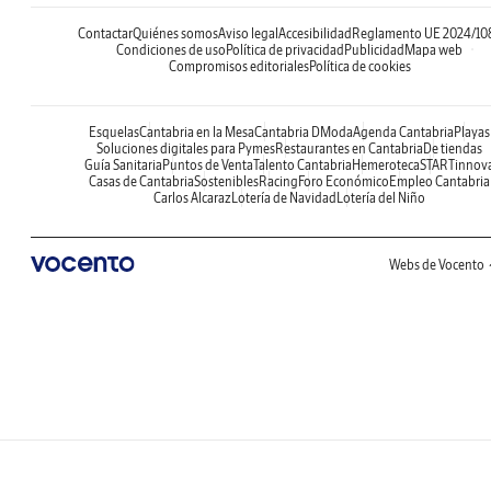
Contactar
Quiénes somos
Aviso legal
Accesibilidad
Reglamento UE 2024/10
Condiciones de uso
Política de privacidad
Publicidad
Mapa web
Compromisos editoriales
Política de cookies
Esquelas
Cantabria en la Mesa
Cantabria DModa
Agenda Cantabria
Playas
Soluciones digitales para Pymes
Restaurantes en Cantabria
De tiendas
Guía Sanitaria
Puntos de Venta
Talento Cantabria
Hemeroteca
STARTinnov
Casas de Cantabria
Sostenibles
Racing
Foro Económico
Empleo Cantabria
Carlos Alcaraz
Lotería de Navidad
Lotería del Niño
Webs de Vocento