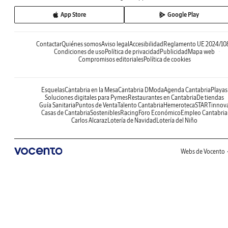
App Store
Google Play
Contactar
Quiénes somos
Aviso legal
Accesibilidad
Reglamento UE 2024/10
Condiciones de uso
Política de privacidad
Publicidad
Mapa web
Compromisos editoriales
Política de cookies
Esquelas
Cantabria en la Mesa
Cantabria DModa
Agenda Cantabria
Playas
Soluciones digitales para Pymes
Restaurantes en Cantabria
De tiendas
Guía Sanitaria
Puntos de Venta
Talento Cantabria
Hemeroteca
STARTinnov
Casas de Cantabria
Sostenibles
Racing
Foro Económico
Empleo Cantabria
Carlos Alcaraz
Lotería de Navidad
Lotería del Niño
Webs de Vocento