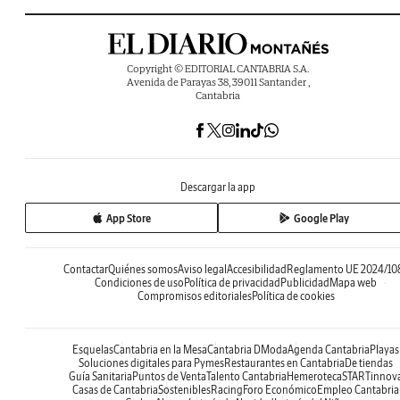
Copyright © EDITORIAL CANTABRIA S.A.
Avenida de Parayas 38, 39011 Santander ,
Cantabria
Descargar la app
App Store
Google Play
Contactar
Quiénes somos
Aviso legal
Accesibilidad
Reglamento UE 2024/10
Condiciones de uso
Política de privacidad
Publicidad
Mapa web
Compromisos editoriales
Política de cookies
Esquelas
Cantabria en la Mesa
Cantabria DModa
Agenda Cantabria
Playas
Soluciones digitales para Pymes
Restaurantes en Cantabria
De tiendas
Guía Sanitaria
Puntos de Venta
Talento Cantabria
Hemeroteca
STARTinnov
Casas de Cantabria
Sostenibles
Racing
Foro Económico
Empleo Cantabria