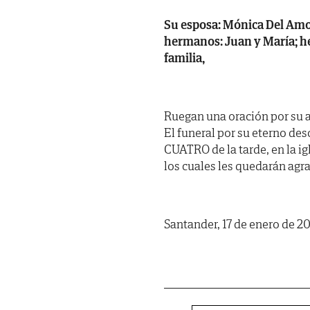
Su esposa: Mónica Del Amo S
hermanos: Juan y María; he
familia,
Ruegan una oración por su al
El funeral por su eterno des
CUATRO de la tarde, en la i
los cuales les quedarán agr
Santander, 17 de enero de 2