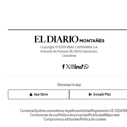
Copyright © EDITORIAL CANTABRIA S.A.
Avenida de Parayas 38, 39011 Santander ,
Cantabria
Descargar la app
App Store
Google Play
Contactar
Quiénes somos
Aviso legal
Accesibilidad
Reglamento UE 2024/10
Condiciones de uso
Política de privacidad
Publicidad
Mapa web
Compromisos editoriales
Política de cookies