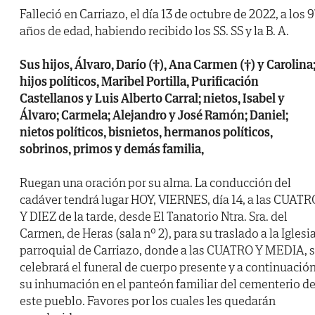
Falleció en Carriazo, el día 13 de octubre de 2022, a los 9
años de edad, habiendo recibido los SS. SS y la B. A.
Sus hijos, Álvaro, Darío (†), Ana Carmen (†) y Carolina
hijos políticos, Maribel Portilla, Purificación
Castellanos y Luis Alberto Carral; nietos, Isabel y
Álvaro; Carmela; Alejandro y José Ramón; Daniel;
nietos políticos, bisnietos, hermanos políticos,
sobrinos, primos y demás familia,
Ruegan una oración por su alma. La conducción del
cadáver tendrá lugar HOY, VIERNES, día 14, a las CUATR
Y DIEZ de la tarde, desde El Tanatorio Ntra. Sra. del
Carmen, de Heras (sala nº 2), para su traslado a la Iglesi
parroquial de Carriazo, donde a las CUATRO Y MEDIA, 
celebrará el funeral de cuerpo presente y a continuació
su inhumación en el panteón familiar del cementerio d
este pueblo. Favores por los cuales les quedarán