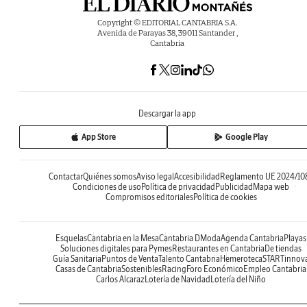
Copyright © EDITORIAL CANTABRIA S.A.
Avenida de Parayas 38, 39011 Santander ,
Cantabria
Descargar la app
App Store
Google Play
Contactar
Quiénes somos
Aviso legal
Accesibilidad
Reglamento UE 2024/10
Condiciones de uso
Política de privacidad
Publicidad
Mapa web
Compromisos editoriales
Política de cookies
Esquelas
Cantabria en la Mesa
Cantabria DModa
Agenda Cantabria
Playas
Soluciones digitales para Pymes
Restaurantes en Cantabria
De tiendas
Guía Sanitaria
Puntos de Venta
Talento Cantabria
Hemeroteca
STARTinnov
Casas de Cantabria
Sostenibles
Racing
Foro Económico
Empleo Cantabria
Carlos Alcaraz
Lotería de Navidad
Lotería del Niño