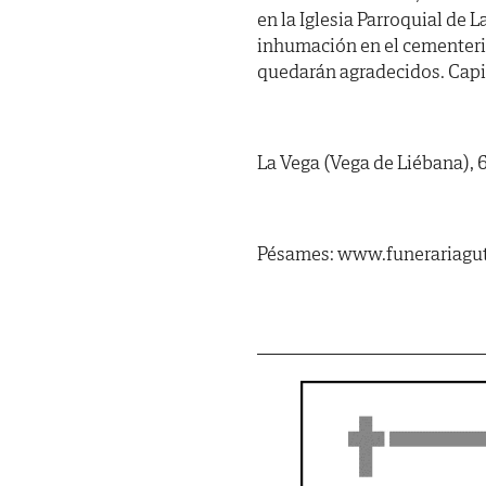
en la Iglesia Parroquial de 
inhumación en el cementerio
quedarán agradecidos. Capil
La Vega (Vega de Liébana), 6
Pésames: www.funerariagut