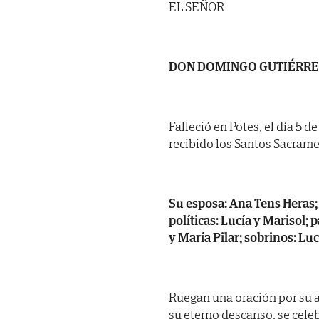
EL SEÑOR
DON DOMINGO GUTIÉRR
Falleció en Potes, el día 5 
recibido los Santos Sacrame
Su esposa: Ana Tens Hera
políticas: Lucía y Marisol; p
y María Pilar; sobrinos: Lu
Ruegan una oración por su a
su eterno descanso, se cele