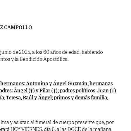
EZ CAMPOLLO
de junio de 2025, a los 60 años de edad, habiendo
ntos y la Bendición Apostólica.
s; hermanos: Antonino y Ángel Guzmán; hermanas
adres: Ángel (†) y Pilar (†); padres políticos: Juan (†)
cía, Teresa, Raúl y Ángel; primos y demás familia,
lma y asistan al funeral de cuerpo presente que, por
brará HOY VIERNES, día 6, a las DOCE de la mañana,