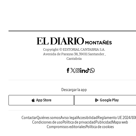
Copyright © EDITORIAL CANTABRIA S.A.
Avenida de Parayas 38, 39011 Santander ,
Cantabria
Descargar la app
App Store
Google Play
Contactar
Quiénes somos
Aviso legal
Accesibilidad
Reglamento UE 2024/10
Condiciones de uso
Política de privacidad
Publicidad
Mapa web
Compromisos editoriales
Política de cookies