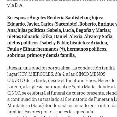
y la B. A.
Su esposa: Ángeles Rentería Santisteban; hijos:
Eduardo, Javier, Carlos (Sacerdote), Roberto, Enrique 
Ana; hijas políticas: Sabela, Lucía, Begoña y Marisa;
nietos: Eduardo, Érika, Daniel, Alexia, Álvaro y Sofía;
nietos políticos: Isabel y Pablo; bisnietos: Ariadna,
Paula y Ethan; hermanos (†), hermanos políticos,
sobrinos, primos y demás familia,
Ruegan una oración por su alma. La conducción tendrá
lugar HOY, MIÉRCOLES, día 4, a las CINCO MENOS
CUARTO de la tarde, desde el Tanatorio Hnos. Nereo de
Laredo, a la iglesia parroquial de Santa María, donde a l
CINCO, se celebrará el funeral de cuerpo presente, sien
a continuación su traslado al Crematorio de Funeraria L
Montañesa (Raos) donde será incinerado en la intimid
familiar. Favores por los cuales les quedarán