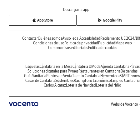
Descargar la app
App Store
Google Play
Contactar
Quiénes somos
Aviso legal
Accesibilidad
Reglamento UE 2024/10
Condiciones de uso
Política de privacidad
Publicidad
Mapa web
Compromisos editoriales
Política de cookies
Esquelas
Cantabria en la Mesa
Cantabria DModa
Agenda Cantabria
Playas
Soluciones digitales para Pymes
Restaurantes en Cantabria
De tiendas
Guía Sanitaria
Puntos de Venta
Talento Cantabria
Hemeroteca
STARTinnov
Casas de Cantabria
Sostenibles
Racing
Foro Económico
Empleo Cantabria
Carlos Alcaraz
Lotería de Navidad
Lotería del Niño
Webs de Vocento