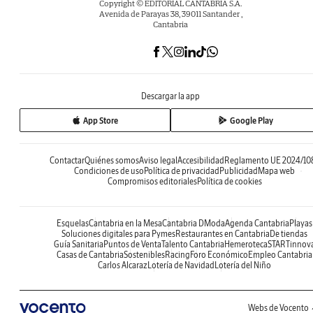
Copyright © EDITORIAL CANTABRIA S.A.
Avenida de Parayas 38, 39011 Santander ,
Cantabria
Descargar la app
App Store
Google Play
Contactar
Quiénes somos
Aviso legal
Accesibilidad
Reglamento UE 2024/10
Condiciones de uso
Política de privacidad
Publicidad
Mapa web
Compromisos editoriales
Política de cookies
Esquelas
Cantabria en la Mesa
Cantabria DModa
Agenda Cantabria
Playas
Soluciones digitales para Pymes
Restaurantes en Cantabria
De tiendas
Guía Sanitaria
Puntos de Venta
Talento Cantabria
Hemeroteca
STARTinnov
Casas de Cantabria
Sostenibles
Racing
Foro Económico
Empleo Cantabria
Carlos Alcaraz
Lotería de Navidad
Lotería del Niño
Webs de Vocento