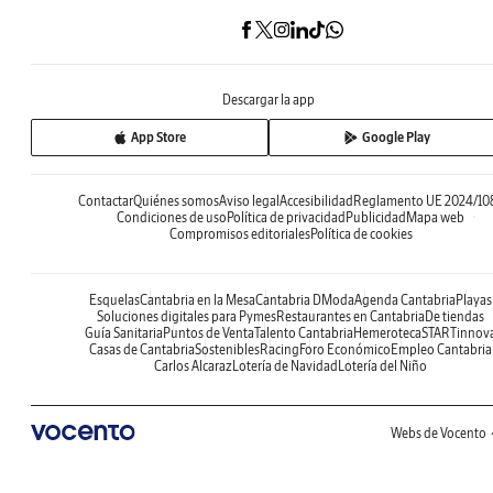
Descargar la app
App Store
Google Play
Contactar
Quiénes somos
Aviso legal
Accesibilidad
Reglamento UE 2024/10
Condiciones de uso
Política de privacidad
Publicidad
Mapa web
Compromisos editoriales
Política de cookies
Esquelas
Cantabria en la Mesa
Cantabria DModa
Agenda Cantabria
Playas
Soluciones digitales para Pymes
Restaurantes en Cantabria
De tiendas
Guía Sanitaria
Puntos de Venta
Talento Cantabria
Hemeroteca
STARTinnov
Casas de Cantabria
Sostenibles
Racing
Foro Económico
Empleo Cantabria
Carlos Alcaraz
Lotería de Navidad
Lotería del Niño
Webs de Vocento