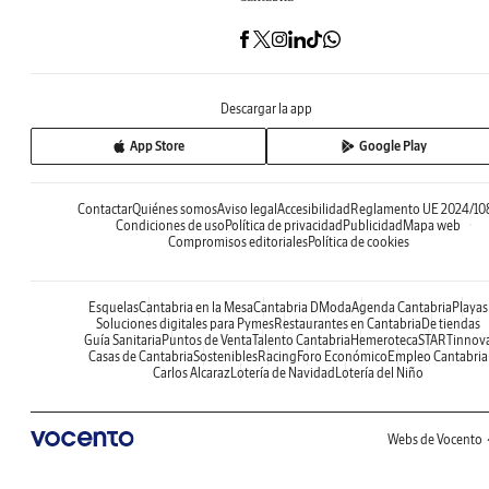
Descargar la app
App Store
Google Play
Contactar
Quiénes somos
Aviso legal
Accesibilidad
Reglamento UE 2024/10
Condiciones de uso
Política de privacidad
Publicidad
Mapa web
Compromisos editoriales
Política de cookies
Esquelas
Cantabria en la Mesa
Cantabria DModa
Agenda Cantabria
Playas
Soluciones digitales para Pymes
Restaurantes en Cantabria
De tiendas
Guía Sanitaria
Puntos de Venta
Talento Cantabria
Hemeroteca
STARTinnov
Casas de Cantabria
Sostenibles
Racing
Foro Económico
Empleo Cantabria
Carlos Alcaraz
Lotería de Navidad
Lotería del Niño
Webs de Vocento