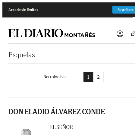
Saltar al contenido
Accede sin límites
Suscríbete
Esquelas
1
2
Necrologicas
DON ELADIO ÁLVAREZ CONDE
EL SEÑOR