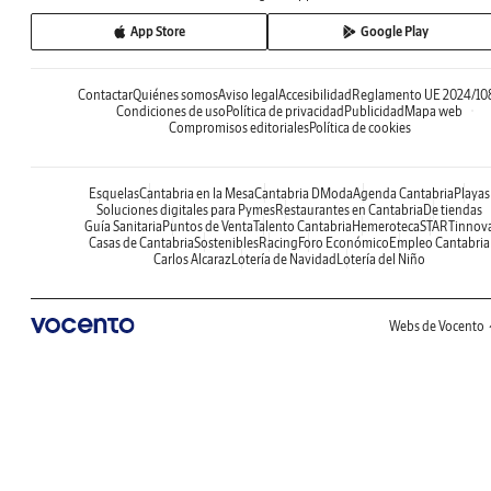
App Store
Google Play
Contactar
Quiénes somos
Aviso legal
Accesibilidad
Reglamento UE 2024/10
Condiciones de uso
Política de privacidad
Publicidad
Mapa web
Compromisos editoriales
Política de cookies
Esquelas
Cantabria en la Mesa
Cantabria DModa
Agenda Cantabria
Playas
Soluciones digitales para Pymes
Restaurantes en Cantabria
De tiendas
Guía Sanitaria
Puntos de Venta
Talento Cantabria
Hemeroteca
STARTinnov
Casas de Cantabria
Sostenibles
Racing
Foro Económico
Empleo Cantabria
Carlos Alcaraz
Lotería de Navidad
Lotería del Niño
Webs de Vocento