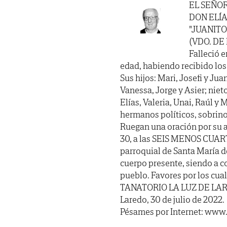
EL SEÑO
DON ELÍA
"JUANITO
(VDO. DE
Falleció e
edad, habiendo recibido los S
Sus hijos: Mari, Josefi y Jua
Vanessa, Jorge y Asier; nieto
Elías, Valeria, Unai, Raúl 
hermanos políticos, sobrino
Ruegan una oración por su 
30, a las SEIS MENOS CUARTO 
parroquial de Santa María de
cuerpo presente, siendo a c
pueblo. Favores por los cual
TANATORIO LA LUZ DE LARE
Laredo, 30 de julio de 2022.
Pésames por Internet: www