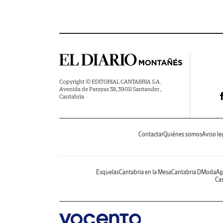
Copyright © EDITORIAL CANTABRIA S.A.
Avenida de Parayas 38, 39011 Santander ,
Cantabria
Contactar
Quiénes somos
Aviso le
Esquelas
Cantabria en la Mesa
Cantabria DModa
Ag
Cas