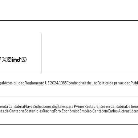
gal
Accesibilidad
Reglamento UE 2024/1083
Condiciones de uso
Política de privacidad
Publ
enda Cantabria
Playas
Soluciones digitales para Pymes
Restaurantes en Cantabria
De tien
as de Cantabria
Sostenibles
Racing
Foro Económico
Empleo Cantabria
Carlos Alcaraz
Loter