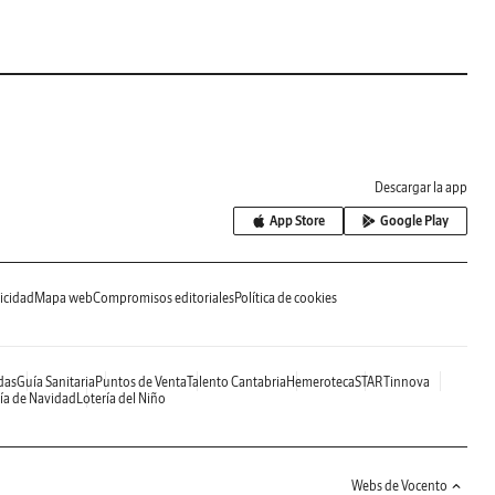
Descargar la app
App Store
Google Play
icidad
Mapa web
Compromisos editoriales
Política de cookies
das
Guía Sanitaria
Puntos de Venta
Talento Cantabria
Hemeroteca
STARTinnova
ía de Navidad
Lotería del Niño
Webs de Vocento