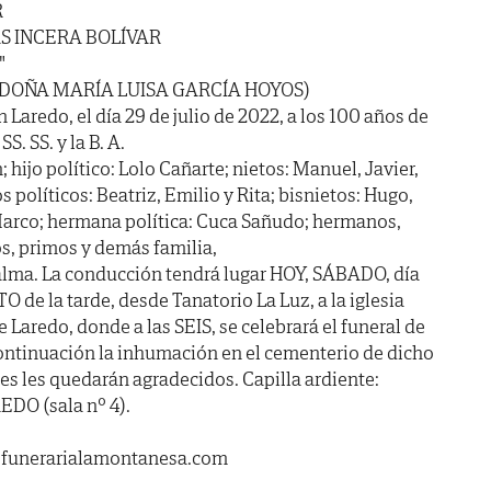
R
S INCERA BOLÍVAR
"
 DOÑA MARÍA LUISA GARCÍA HOYOS)
n Laredo, el día 29 de julio de 2022, a los 100 años de
S. SS. y la B. A.
n; hijo político: Lolo Cañarte; nietos: Manuel, Javier,
s políticos: Beatriz, Emilio y Rita; bisnietos: Hugo,
y Marco; hermana política: Cuca Sañudo; hermanos,
s, primos y demás familia,
alma. La conducción tendrá lugar HOY, SÁBADO, día
de la tarde, desde Tanatorio La Luz, a la iglesia
 Laredo, donde a las SEIS, se celebrará el funeral de
ontinuación la inhumación en el cementerio de dicho
es les quedarán agradecidos. Capilla ardiente:
DO (sala nº 4).
.funerarialamontanesa.com