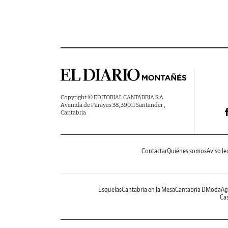
Copyright © EDITORIAL CANTABRIA S.A.
Avenida de Parayas 38, 39011 Santander ,
Cantabria
Contactar
Quiénes somos
Aviso le
Esquelas
Cantabria en la Mesa
Cantabria DModa
Ag
Cas