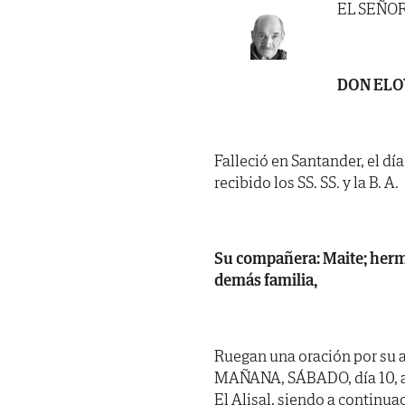
EL SEÑO
DON ELO
Falleció en Santander, el dí
recibido los SS. SS. y la B. A.
Su compañera: Maite; herm
demás familia,
Ruegan una oración por su 
MAÑANA, SÁBADO, día 10, a 
El Alisal, siendo a continu