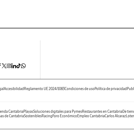
gal
Accesibilidad
Reglamento UE 2024/1083
Condiciones de uso
Política de privacidad
Publ
enda Cantabria
Playas
Soluciones digitales para Pymes
Restaurantes en Cantabria
De tien
as de Cantabria
Sostenibles
Racing
Foro Económico
Empleo Cantabria
Carlos Alcaraz
Loter