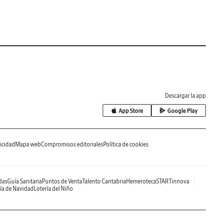
Descargar la app
App Store
Google Play
icidad
Mapa web
Compromisos editoriales
Política de cookies
das
Guía Sanitaria
Puntos de Venta
Talento Cantabria
Hemeroteca
STARTinnova
ía de Navidad
Lotería del Niño