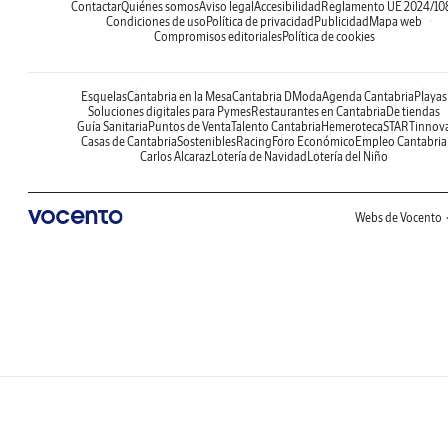
Contactar
Quiénes somos
Aviso legal
Accesibilidad
Reglamento UE 2024/10
Condiciones de uso
Política de privacidad
Publicidad
Mapa web
Compromisos editoriales
Política de cookies
Esquelas
Cantabria en la Mesa
Cantabria DModa
Agenda Cantabria
Playas
Soluciones digitales para Pymes
Restaurantes en Cantabria
De tiendas
Guía Sanitaria
Puntos de Venta
Talento Cantabria
Hemeroteca
STARTinnov
Casas de Cantabria
Sostenibles
Racing
Foro Económico
Empleo Cantabria
Carlos Alcaraz
Lotería de Navidad
Lotería del Niño
Webs de Vocento