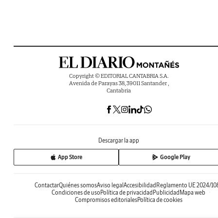
Copyright © EDITORIAL CANTABRIA S.A.
Avenida de Parayas 38, 39011 Santander ,
Cantabria
Descargar la app
App Store
Google Play
Contactar
Quiénes somos
Aviso legal
Accesibilidad
Reglamento UE 2024/10
Condiciones de uso
Política de privacidad
Publicidad
Mapa web
Compromisos editoriales
Política de cookies