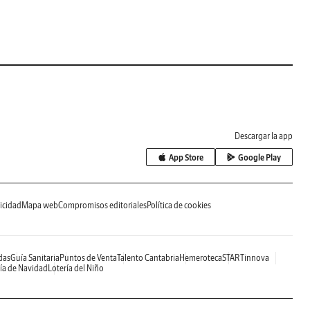
Descargar la app
App Store
Google Play
icidad
Mapa web
Compromisos editoriales
Política de cookies
das
Guía Sanitaria
Puntos de Venta
Talento Cantabria
Hemeroteca
STARTinnova
ía de Navidad
Lotería del Niño