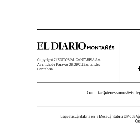
Copyright © EDITORIAL CANTABRIA S.A.
Avenida de Parayas 38, 39011 Santander ,
Cantabria
Contactar
Quiénes somos
Aviso le
Esquelas
Cantabria en la Mesa
Cantabria DModa
Ag
Cas