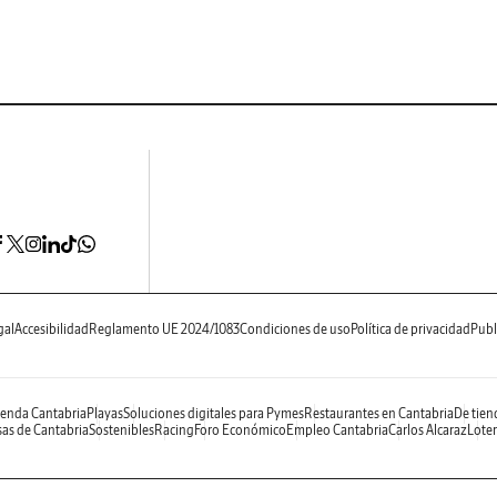
gal
Accesibilidad
Reglamento UE 2024/1083
Condiciones de uso
Política de privacidad
Publ
enda Cantabria
Playas
Soluciones digitales para Pymes
Restaurantes en Cantabria
De tien
as de Cantabria
Sostenibles
Racing
Foro Económico
Empleo Cantabria
Carlos Alcaraz
Loter