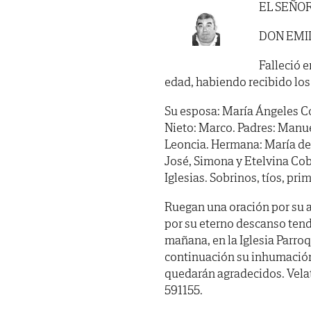
EL SEÑO
DON EMIL
Falleció e
edad, habiendo recibido los
Su esposa: María Ángeles Cob
Nieto: Marco. Padres: Manuel
Leoncia. Hermana: María de
José, Simona y Etelvina Cob
Iglesias. Sobrinos, tíos, pr
Ruegan una oración por su 
por su eterno descanso tend
mañana, en la Iglesia Parroq
continuación su inhumación 
quedarán agradecidos. Velat
591155.