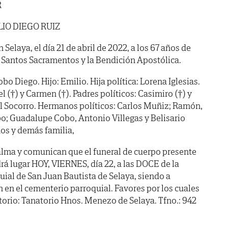
R
IO DIEGO RUIZ
n Selaya, el día 21 de abril de 2022, a los 67 años de
 Santos Sacramentos y la Bendición Apostólica.
o Diego. Hijo: Emilio. Hija política: Lorena Iglesias.
 (†) y Carmen (†). Padres políticos: Casimiro (†) y
l Socorro. Hermanos políticos: Carlos Muñiz; Ramón,
o; Guadalupe Cobo, Antonio Villegas y Belisario
imos y demás familia,
alma y comunican que el funeral de cuerpo presente
rá lugar HOY, VIERNES, día 22, a las DOCE de la
uial de San Juan Bautista de Selaya, siendo a
en el cementerio parroquial. Favores por los cuales
orio: Tanatorio Hnos. Menezo de Selaya. Tfno.: 942