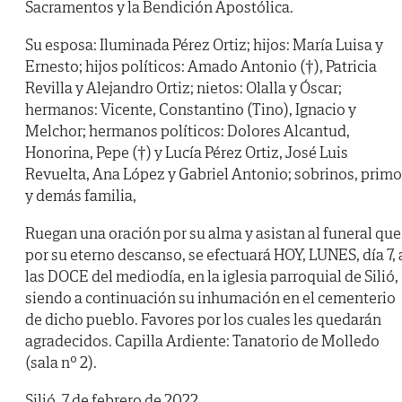
Sacramentos y la Bendición Apostólica.
Su esposa: Iluminada Pérez Ortiz; hijos: María Luisa y
Ernesto; hijos políticos: Amado Antonio (†), Patricia
Revilla y Alejandro Ortiz; nietos: Olalla y Óscar;
hermanos: Vicente, Constantino (Tino), Ignacio y
Melchor; hermanos políticos: Dolores Alcantud,
Honorina, Pepe (†) y Lucía Pérez Ortiz, José Luis
Revuelta, Ana López y Gabriel Antonio; sobrinos, prim
y demás familia,
Ruegan una oración por su alma y asistan al funeral que
por su eterno descanso, se efectuará HOY, LUNES, día 7, 
las DOCE del mediodía, en la iglesia parroquial de Silió,
siendo a continuación su inhumación en el cementerio
de dicho pueblo. Favores por los cuales les quedarán
agradecidos. Capilla Ardiente: Tanatorio de Molledo
(sala nº 2).
Silió, 7 de febrero de 2022.