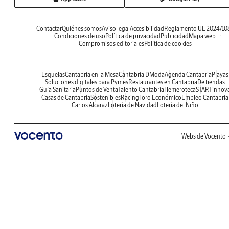
Contactar
Quiénes somos
Aviso legal
Accesibilidad
Reglamento UE 2024/10
Condiciones de uso
Política de privacidad
Publicidad
Mapa web
Compromisos editoriales
Política de cookies
Esquelas
Cantabria en la Mesa
Cantabria DModa
Agenda Cantabria
Playas
Soluciones digitales para Pymes
Restaurantes en Cantabria
De tiendas
Guía Sanitaria
Puntos de Venta
Talento Cantabria
Hemeroteca
STARTinnov
Casas de Cantabria
Sostenibles
Racing
Foro Económico
Empleo Cantabria
Carlos Alcaraz
Lotería de Navidad
Lotería del Niño
Webs de Vocento