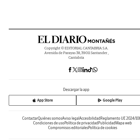
Copyright © EDITORIAL CANTABRIA S.A.
Avenida de Parayas 38, 39011 Santander ,
Cantabria
Descargar la app
App Store
Google Play
Contactar
Quiénes somos
Aviso legal
Accesibilidad
Reglamento UE 2024/10
Condiciones de uso
Política de privacidad
Publicidad
Mapa web
Compromisos editoriales
Política de cookies