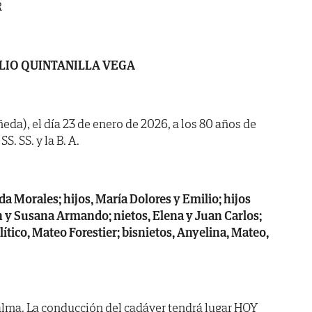
R
LIO QUINTANILLA VEGA
eda), el día 23 de enero de 2026, a los 80 años de
S. SS. y la B. A.
a Morales; hijos, María Dolores y Emilio; hijos
ón y Susana Armando; nietos, Elena y Juan Carlos;
ítico, Mateo Forestier; bisnietos, Anyelina, Mateo,
alma. La conducción del cadáver tendrá lugar HOY