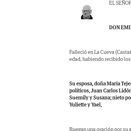
EL SEÑO
DON EMI
Falleció en La Cueva (Castañ
edad, habiendo recibido los S
Su esposa, doña María Tejed
políticos, Juan Carlos Lid
Suemily y Susana; nieto pol
Yuliette y Yael,
Ruegan una oración por su 