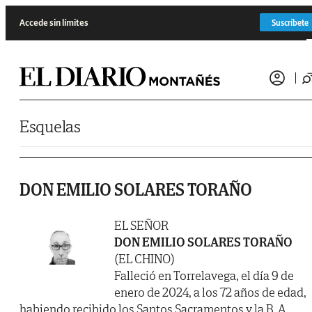
Saltar al contenido
Accede sin límites
Suscríbete
Esquelas
DON EMILIO SOLARES TORAÑO
EL SEÑOR
DON EMILIO SOLARES TORAÑO
(EL CHINO)
Falleció en Torrelavega, el día 9 de
enero de 2024, a los 72 años de edad,
habiendo recibido los Santos Sacramentos y la B. A.