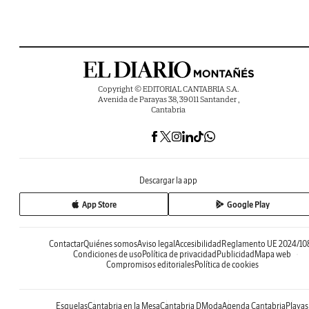
Copyright © EDITORIAL CANTABRIA S.A.
Avenida de Parayas 38, 39011 Santander ,
Cantabria
Descargar la app
App Store
Google Play
Contactar
Quiénes somos
Aviso legal
Accesibilidad
Reglamento UE 2024/10
Condiciones de uso
Política de privacidad
Publicidad
Mapa web
Compromisos editoriales
Política de cookies
Esquelas
Cantabria en la Mesa
Cantabria DModa
Agenda Cantabria
Playas