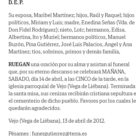
D. E. P.
Su esposa, Maribel Martínez; hijos, Raúl y Raquel; hijos
políticos, Miriam y Luis; madre, Enedina Señas (Vda. de
Don Fidel Rodríguez); nieto, Loïc; hermanos, Edisa,
Albertina, Ito y Muriel; hermanos políticos, Manuel
Buzón, Pina Gutiérrez, José Luis Palacios, Angel y Ana
Martínez; tíos, sobrinos, primos y demás familia,
RUEGAN
una oración por su alma y asistan al funeral
que, por su eterno descanso se celebrará MAÑANA,
SABADO, día 14 de abril, a las CINCO de la tarde, en la
iglesia parroquial de Vejo (Vega de Liébana). Terminada
la santa misa, sus cenizas recibirán cristiana sepultura 
el cementerio de dicho pueblo. Favores por los cuales l
quedarán agradecidos.
Vejo (Vega de Liébana), 13 de abril de 2012.
Pésames : funergutierrez@terra.es