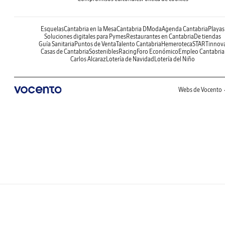
Esquelas
Cantabria en la Mesa
Cantabria DModa
Agenda Cantabria
Playas
Soluciones digitales para Pymes
Restaurantes en Cantabria
De tiendas
Guía Sanitaria
Puntos de Venta
Talento Cantabria
Hemeroteca
STARTinnov
Casas de Cantabria
Sostenibles
Racing
Foro Económico
Empleo Cantabria
Carlos Alcaraz
Lotería de Navidad
Lotería del Niño
Webs de Vocento