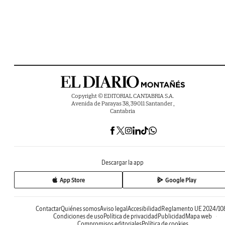
Copyright © EDITORIAL CANTABRIA S.A.
Avenida de Parayas 38, 39011 Santander ,
Cantabria
Descargar la app
App Store
Google Play
Contactar
Quiénes somos
Aviso legal
Accesibilidad
Reglamento UE 2024/10
Condiciones de uso
Política de privacidad
Publicidad
Mapa web
Compromisos editoriales
Política de cookies