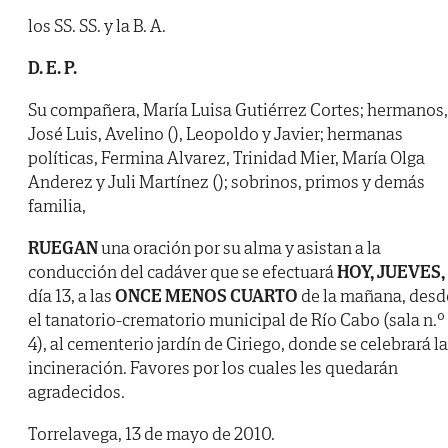
los SS. SS. y la B. A.
D. E. P.
Su compañera, María Luisa Gutiérrez Cortes; hermanos,
José Luis, Avelino (), Leopoldo y Javier; hermanas
políticas, Fermina Alvarez, Trinidad Mier, María Olga
Anderez y Juli Martínez (); sobrinos, primos y demás
familia,
RUEGAN
una oración por su alma y asistan a la
conducción del cadáver que se efectuará
HOY, JUEVES,
día 13, a las
ONCE MENOS CUARTO
de la mañana, desd
el tanatorio-crematorio municipal de Río Cabo (sala n.º
4), al cementerio jardín de Ciriego, donde se celebrará la
incineración. Favores por los cuales les quedarán
agradecidos.
Torrelavega, 13 de mayo de 2010.