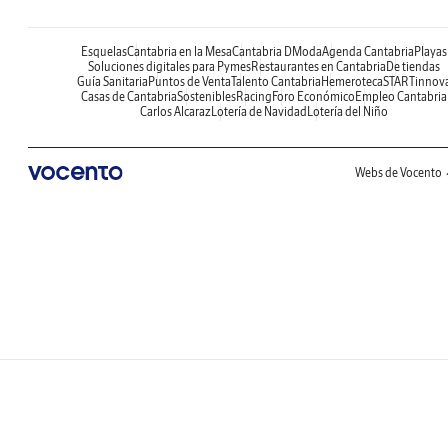
Esquelas
Cantabria en la Mesa
Cantabria DModa
Agenda Cantabria
Playas
Soluciones digitales para Pymes
Restaurantes en Cantabria
De tiendas
Guía Sanitaria
Puntos de Venta
Talento Cantabria
Hemeroteca
STARTinnov
Casas de Cantabria
Sostenibles
Racing
Foro Económico
Empleo Cantabria
Carlos Alcaraz
Lotería de Navidad
Lotería del Niño
Webs de Vocento