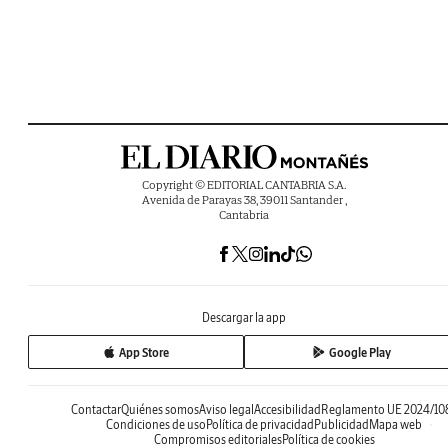
Copyright © EDITORIAL CANTABRIA S.A.
Avenida de Parayas 38, 39011 Santander ,
Cantabria
Descargar la app
App Store
Google Play
Contactar
Quiénes somos
Aviso legal
Accesibilidad
Reglamento UE 2024/10
Condiciones de uso
Política de privacidad
Publicidad
Mapa web
Compromisos editoriales
Política de cookies