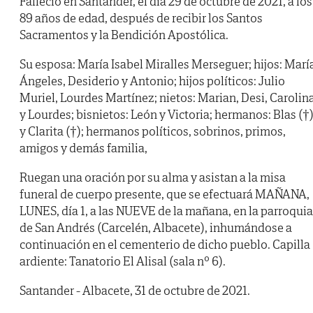
Falleció en Santander, el día 29 de octubre de 2021, a los
89 años de edad, después de recibir los Santos
Sacramentos y la Bendición Apostólica.
Su esposa: María Isabel Miralles Merseguer; hijos: Marí
Ángeles, Desiderio y Antonio; hijos políticos: Julio
Muriel, Lourdes Martínez; nietos: Marian, Desi, Carolin
y Lourdes; bisnietos: León y Victoria; hermanos: Blas (†
y Clarita (†); hermanos políticos, sobrinos, primos,
amigos y demás familia,
Ruegan una oración por su alma y asistan a la misa
funeral de cuerpo presente, que se efectuará MAÑANA,
LUNES, día 1, a las NUEVE de la mañana, en la parroquia
de San Andrés (Carcelén, Albacete), inhumándose a
continuación en el cementerio de dicho pueblo. Capilla
ardiente: Tanatorio El Alisal (sala nº 6).
Santander - Albacete, 31 de octubre de 2021.