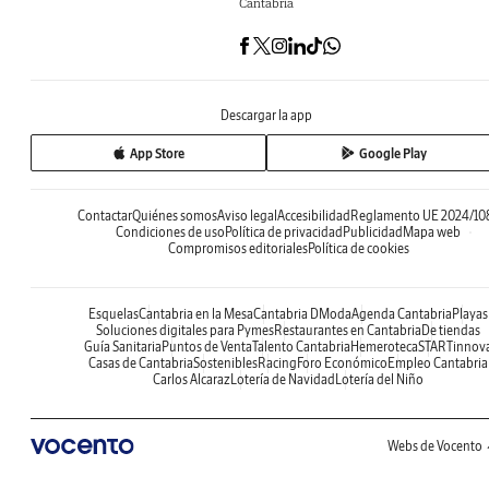
Cantabria
Descargar la app
App Store
Google Play
Contactar
Quiénes somos
Aviso legal
Accesibilidad
Reglamento UE 2024/10
Condiciones de uso
Política de privacidad
Publicidad
Mapa web
Compromisos editoriales
Política de cookies
Esquelas
Cantabria en la Mesa
Cantabria DModa
Agenda Cantabria
Playas
Soluciones digitales para Pymes
Restaurantes en Cantabria
De tiendas
Guía Sanitaria
Puntos de Venta
Talento Cantabria
Hemeroteca
STARTinnov
Casas de Cantabria
Sostenibles
Racing
Foro Económico
Empleo Cantabria
Carlos Alcaraz
Lotería de Navidad
Lotería del Niño
Webs de Vocento