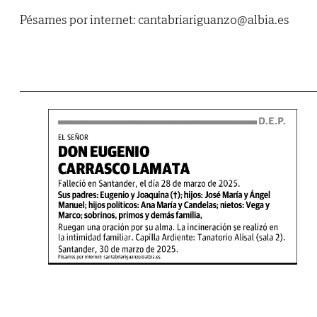
Pésames por internet: cantabriariguanzo@albia.es