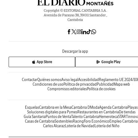
Copyright © EDITORIAL CANTABRIA S.A.
Avenida de Parayas 38, 39011 Santander ,
Cantabria
Descargar la app
App Store
Google Play
Contactar
Quiénes somos
Aviso legal
Accesibilidad
Reglamento UE 2024/10
Condiciones de uso
Política de privacidad
Publicidad
Mapa web
Compromisos editoriales
Política de cookies
Esquelas
Cantabria en la Mesa
Cantabria DModa
Agenda Cantabria
Playas
Soluciones digitales para Pymes
Restaurantes en Cantabria
De tiendas
Guía Sanitaria
Puntos de Venta
Talento Cantabria
Hemeroteca
STARTinnov
Casas de Cantabria
Sostenibles
Racing
Foro Económico
Empleo Cantabria
Carlos Alcaraz
Lotería de Navidad
Lotería del Niño