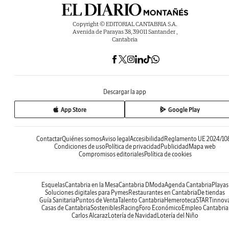
Copyright © EDITORIAL CANTABRIA S.A.
Avenida de Parayas 38, 39011 Santander ,
Cantabria
Descargar la app
App Store
Google Play
Contactar
Quiénes somos
Aviso legal
Accesibilidad
Reglamento UE 2024/10
Condiciones de uso
Política de privacidad
Publicidad
Mapa web
Compromisos editoriales
Política de cookies
Esquelas
Cantabria en la Mesa
Cantabria DModa
Agenda Cantabria
Playas
Soluciones digitales para Pymes
Restaurantes en Cantabria
De tiendas
Guía Sanitaria
Puntos de Venta
Talento Cantabria
Hemeroteca
STARTinnov
Casas de Cantabria
Sostenibles
Racing
Foro Económico
Empleo Cantabria
Carlos Alcaraz
Lotería de Navidad
Lotería del Niño