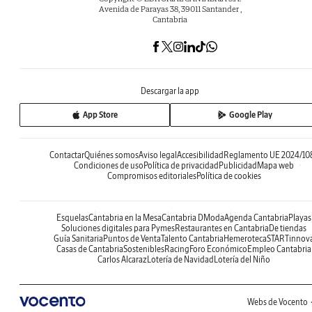
Avenida de Parayas 38, 39011 Santander ,
Cantabria
Descargar la app
App Store
Google Play
Contactar
Quiénes somos
Aviso legal
Accesibilidad
Reglamento UE 2024/10
Condiciones de uso
Política de privacidad
Publicidad
Mapa web
Compromisos editoriales
Política de cookies
Esquelas
Cantabria en la Mesa
Cantabria DModa
Agenda Cantabria
Playas
Soluciones digitales para Pymes
Restaurantes en Cantabria
De tiendas
Guía Sanitaria
Puntos de Venta
Talento Cantabria
Hemeroteca
STARTinnov
Casas de Cantabria
Sostenibles
Racing
Foro Económico
Empleo Cantabria
Carlos Alcaraz
Lotería de Navidad
Lotería del Niño
Webs de Vocento