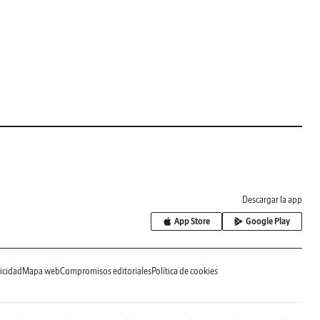
Descargar la app
App Store
Google Play
icidad
Mapa web
Compromisos editoriales
Política de cookies