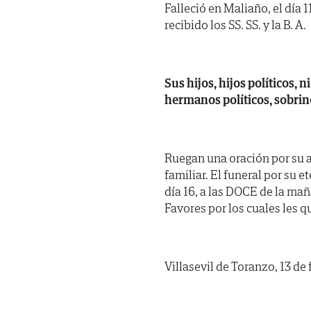
Falleció en Maliaño, el día 
recibido los SS. SS. y la B. A.
Sus hijos, hijos políticos, n
hermanos políticos, sobrin
Ruegan una oración por su al
familiar. El funeral por s
día 16, a las DOCE de la mañ
Favores por los cuales les 
Villasevil de Toranzo, 13 de