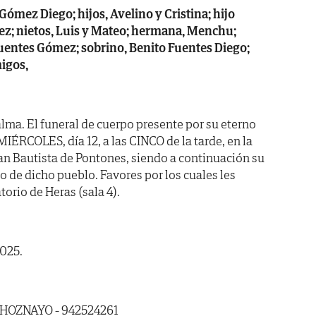
ómez Diego; hijos, Avelino y Cristina; hijo
ez; nietos, Luis y Mateo; hermana, Menchu;
uentes Gómez; sobrino, Benito Fuentes Diego;
igos,
lma. El funeral de cuerpo presente por su eterno
IÉRCOLES, día 12, a las CINCO de la tarde, en la
uan Bautista de Pontones, siendo a continuación su
 de dicho pueblo. Favores por los cuales les
orio de Heras (sala 4).
2025.
 HOZNAYO - 942524261