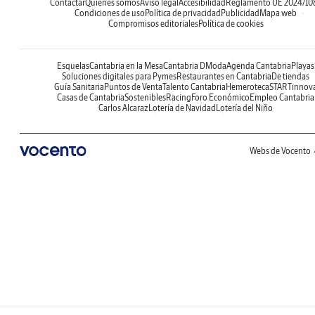
Contactar
Quiénes somos
Aviso legal
Accesibilidad
Reglamento UE 2024/10
Condiciones de uso
Política de privacidad
Publicidad
Mapa web
Compromisos editoriales
Política de cookies
Esquelas
Cantabria en la Mesa
Cantabria DModa
Agenda Cantabria
Playas
Soluciones digitales para Pymes
Restaurantes en Cantabria
De tiendas
Guía Sanitaria
Puntos de Venta
Talento Cantabria
Hemeroteca
STARTinnov
Casas de Cantabria
Sostenibles
Racing
Foro Económico
Empleo Cantabria
Carlos Alcaraz
Lotería de Navidad
Lotería del Niño
Webs de Vocento