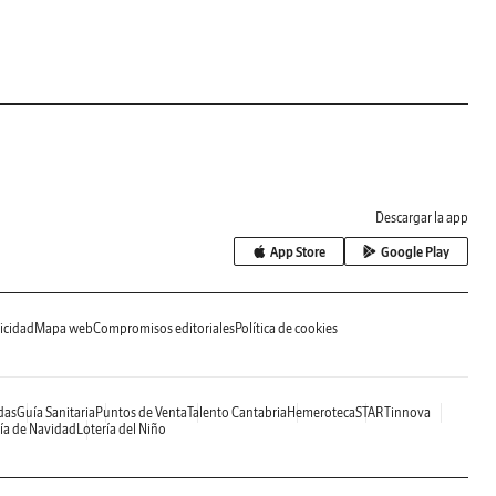
Descargar la app
App Store
Google Play
icidad
Mapa web
Compromisos editoriales
Política de cookies
das
Guía Sanitaria
Puntos de Venta
Talento Cantabria
Hemeroteca
STARTinnova
ía de Navidad
Lotería del Niño