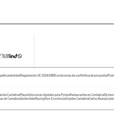
gal
Accesibilidad
Reglamento UE 2024/1083
Condiciones de uso
Política de privacidad
Publ
enda Cantabria
Playas
Soluciones digitales para Pymes
Restaurantes en Cantabria
De tien
as de Cantabria
Sostenibles
Racing
Foro Económico
Empleo Cantabria
Carlos Alcaraz
Loter