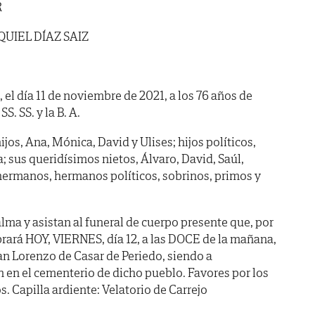
R
UIEL DÍAZ SAIZ
, el día 11 de noviembre de 2021, a los 76 años de
S. SS. y la B. A.
jos, Ana, Mónica, David y Ulises; hijos políticos,
; sus queridísimos nietos, Álvaro, David, Saúl,
; hermanos, hermanos políticos, sobrinos, primos y
lma y asistan al funeral de cuerpo presente que, por
brará HOY, VIERNES, día 12, a las DOCE de la mañana,
San Lorenzo de Casar de Periedo, siendo a
en el cementerio de dicho pueblo. Favores por los
. Capilla ardiente: Velatorio de Carrejo