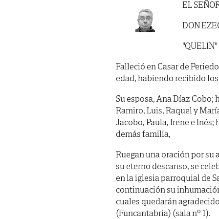
EL SEÑO
DON EZEQ
"QUELIN"
Falleció en Casar de Periedo
edad, habiendo recibido los S
Su esposa, Ana Díaz Cobo; hi
Ramiro, Luis, Raquel y María
Jacobo, Paula, Irene e Inés
demás familia,
Ruegan una oración por su a
su eterno descanso, se cele
en la iglesia parroquial de 
continuación su inhumación 
cuales quedarán agradecidos
(Funcantabria) (sala nº 1).