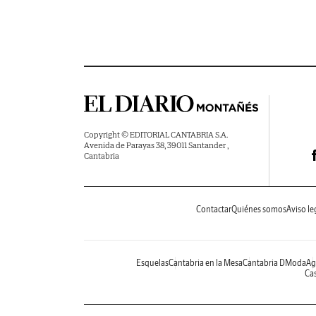
Copyright © EDITORIAL CANTABRIA S.A.
Avenida de Parayas 38, 39011 Santander ,
Cantabria
Contactar
Quiénes somos
Aviso le
Esquelas
Cantabria en la Mesa
Cantabria DModa
Ag
Cas