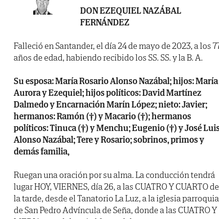
DON EZEQUIEL NAZÁBAL
FERNÁNDEZ
Falleció en Santander, el día 24 de mayo de 2023, a los 7
años de edad, habiendo recibido los SS. SS. y la B. A.
Su esposa: María Rosario Alonso Nazábal; hijos: María
Aurora y Ezequiel; hijos políticos: David Martínez
Dalmedo y Encarnación Marín López; nieto: Javier;
hermanos: Ramón (†) y Macario (†); hermanos
políticos: Tinuca (†) y Menchu; Eugenio (†) y José Lui
Alonso Nazábal; Tere y Rosario; sobrinos, primos y
demás familia,
Ruegan una oración por su alma. La conducción tendrá
lugar HOY, VIERNES, día 26, a las CUATRO Y CUARTO de
la tarde, desde el Tanatorio La Luz, a la iglesia parroquia
de San Pedro Advíncula de Seña, donde a las CUATRO Y