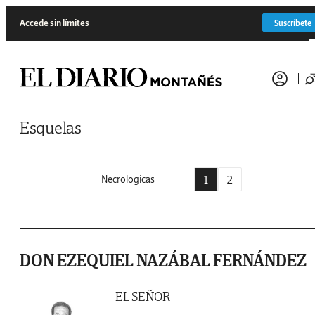
Saltar al contenido
Accede sin límites
Suscríbete
Esquelas
1
2
Necrologicas
DON EZEQUIEL NAZÁBAL FERNÁNDEZ
EL SEÑOR