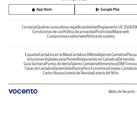
App Store
Google Play
Contactar
Quiénes somos
Aviso legal
Accesibilidad
Reglamento UE 2024/10
Condiciones de uso
Política de privacidad
Publicidad
Mapa web
Compromisos editoriales
Política de cookies
Esquelas
Cantabria en la Mesa
Cantabria DModa
Agenda Cantabria
Playas
Soluciones digitales para Pymes
Restaurantes en Cantabria
De tiendas
Guía Sanitaria
Puntos de Venta
Talento Cantabria
Hemeroteca
STARTinnov
Casas de Cantabria
Sostenibles
Racing
Foro Económico
Empleo Cantabria
Carlos Alcaraz
Lotería de Navidad
Lotería del Niño
Webs de Vocento