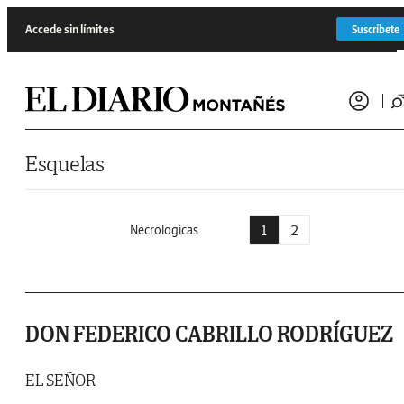
Saltar al contenido
Accede sin límites
Suscríbete
Esquelas
1
2
Necrologicas
DON FEDERICO CABRILLO RODRÍGUEZ
EL SEÑOR