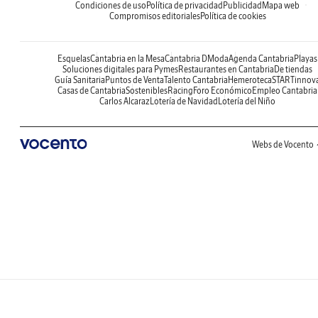
Condiciones de uso
Política de privacidad
Publicidad
Mapa web
Compromisos editoriales
Política de cookies
Esquelas
Cantabria en la Mesa
Cantabria DModa
Agenda Cantabria
Playas
Soluciones digitales para Pymes
Restaurantes en Cantabria
De tiendas
Guía Sanitaria
Puntos de Venta
Talento Cantabria
Hemeroteca
STARTinnov
Casas de Cantabria
Sostenibles
Racing
Foro Económico
Empleo Cantabria
Carlos Alcaraz
Lotería de Navidad
Lotería del Niño
Webs de Vocento