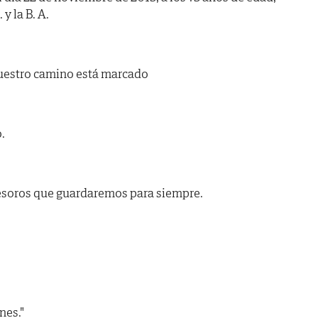
y la B. A.
uestro camino está marcado
.
esoros que guardaremos para siempre.
nes."