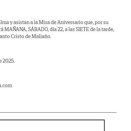
lma y asistan a la Misa de Aniversario que, por su
rá MAÑANA, SÁBADO, día 22, a las SIETE de la tarde,
 Santo Cristo de Maliaño.
e 2025.
a.com