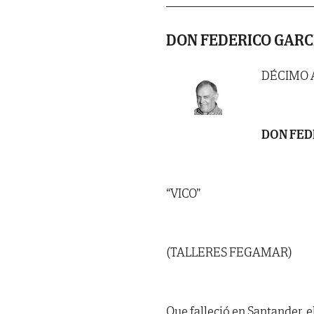
DON FEDERICO GARC
DÉCIMO 
DON FED
“VICO”
(TALLERES FEGAMAR)
Que falleció en Santander, e