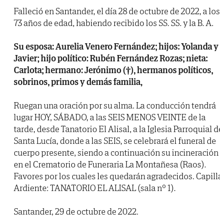
Falleció en Santander, el día 28 de octubre de 2022, a los
73 años de edad, habiendo recibido los SS. SS. y la B. A.
Su esposa: Aurelia Venero Fernández; hijos: Yolanda y
Javier; hijo político: Rubén Fernández Rozas; nieta:
Carlota; hermano: Jerónimo (†), hermanos políticos,
sobrinos, primos y demás familia,
Ruegan una oración por su alma. La conducción tendrá
lugar HOY, SÁBADO, a las SEIS MENOS VEINTE de la
tarde, desde Tanatorio El Alisal, a la Iglesia Parroquial d
Santa Lucía, donde a las SEIS, se celebrará el funeral de
cuerpo presente, siendo a continuación su incineración
en el Crematorio de Funeraria La Montañesa (Raos).
Favores por los cuales les quedarán agradecidos. Capill
Ardiente: TANATORIO EL ALISAL (sala nº 1).
Santander, 29 de octubre de 2022.