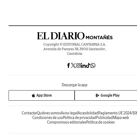
Copyright © EDITORIAL CANTABRIA S.A.
Avenida de Parayas 38, 39011 Santander ,
Cantabria
Descargar la app
App Store
Google Play
Contactar
Quiénes somos
Aviso legal
Accesibilidad
Reglamento UE 2024/10
Condiciones de uso
Política de privacidad
Publicidad
Mapa web
Compromisos editoriales
Política de cookies