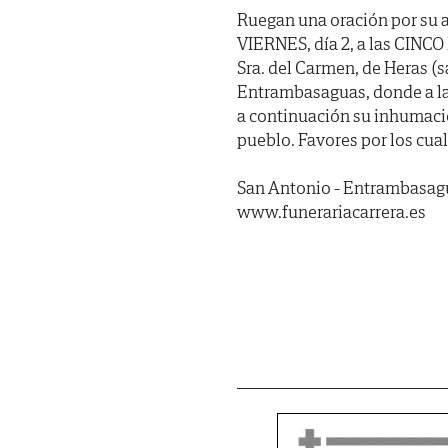
Ruegan una oración por su a
VIERNES, día 2, a las CINCO
Sra. del Carmen, de Heras (sa
Entrambasaguas, donde a las
a continuación su inhumació
pueblo. Favores por los cua
San Antonio - Entrambasagu
www.funerariacarrera.es