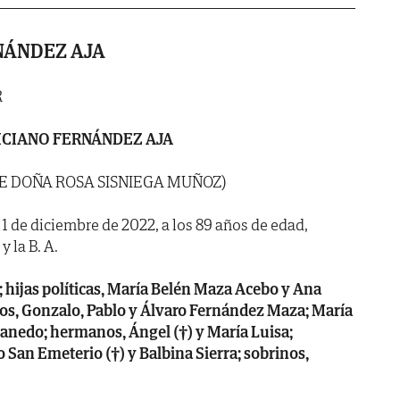
NÁNDEZ AJA
R
ICIANO FERNÁNDEZ AJA
DE DOÑA ROSA SISNIEGA MUÑOZ)
a 1 de diciembre de 2022, a los 89 años de edad,
y la B. A.
o; hijas políticas, María Belén Maza Acebo y Ana
os, Gonzalo, Pablo y Álvaro Fernández Maza; María
anedo; hermanos, Ángel (†) y María Luisa;
 San Emeterio (†) y Balbina Sierra; sobrinos,