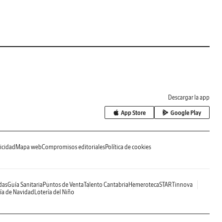
Descargar la app
App Store
Google Play
icidad
Mapa web
Compromisos editoriales
Política de cookies
das
Guía Sanitaria
Puntos de Venta
Talento Cantabria
Hemeroteca
STARTinnova
ía de Navidad
Lotería del Niño