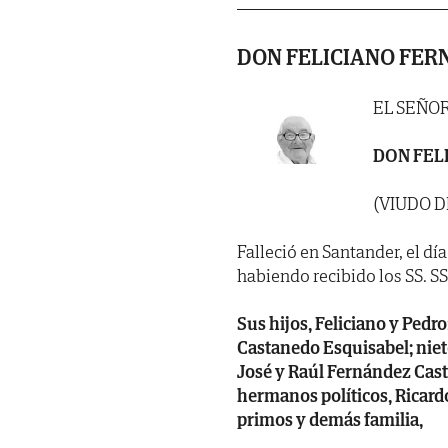
DON FELICIANO FER
EL SEÑO
DON FEL
(VIUDO 
Falleció en Santander, el dí
habiendo recibido los SS. SS 
Sus hijos, Feliciano y Pedr
Castanedo Esquisabel; niet
José y Raúl Fernández Cast
hermanos políticos, Ricardo
primos y demás familia,