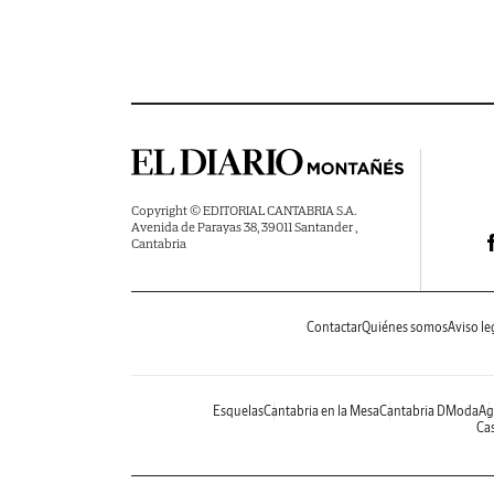
Copyright © EDITORIAL CANTABRIA S.A.
Avenida de Parayas 38, 39011 Santander ,
Cantabria
Contactar
Quiénes somos
Aviso le
Esquelas
Cantabria en la Mesa
Cantabria DModa
Ag
Cas