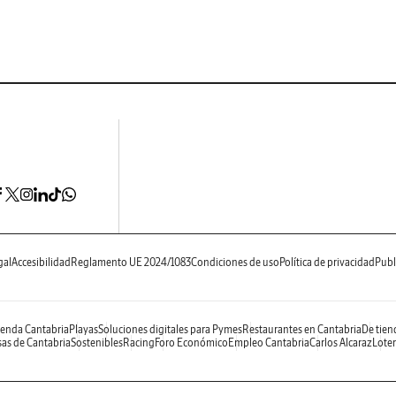
gal
Accesibilidad
Reglamento UE 2024/1083
Condiciones de uso
Política de privacidad
Publ
enda Cantabria
Playas
Soluciones digitales para Pymes
Restaurantes en Cantabria
De tien
as de Cantabria
Sostenibles
Racing
Foro Económico
Empleo Cantabria
Carlos Alcaraz
Loter